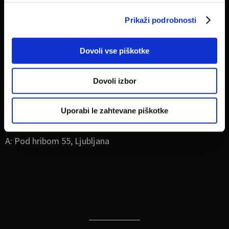
Prikaži podrobnosti
Free-ABILITY
Freedom in Responsability
Dovoli vse piškotke
E: info@free-ability.com
Dovoli izbor
T: +386 31 342 221
Uporabi le zahtevane piškotke
A: Pod hribom 55, Ljubljana