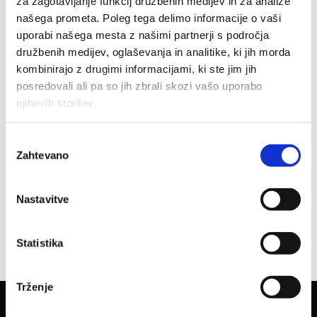
za zagotavljanje funkcij družbenih medijev in za analize
CENIK
našega prometa. Poleg tega delimo informacije o vaši
uporabi našega mesta z našimi partnerji s področja
Osebno svetovanje; podjetniški zaupnik: 120 €/uro
družbenih medijev, oglaševanja in analitike, ki jih morda
kombinirajo z drugimi informacijami, ki ste jim jih
Podjetniški coaching, mentoriranje in poslovno individualno svetovanje,
posredovali ali pa so jih zbrali skozi vašo uporabo
120 €/uro
njihovih storitev.
Izobraževanja, delavnice in udeležbe v skupinah so ločeno
ovrednotene preko posameznega programa, ki je razpisan in ima
Izbira
objavljeno tudi vsakokratno ceno.
Zahtevano
soglasja
Nastavitve
Za uro se šteje efektivnih 50 minut. Vse cene so v EUR in brez DDV-ja. Pri
večjih paketih so možni dogovori o ceni.
Statistika
Trženje
KONTAKT