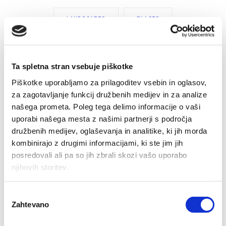
LANDSCAPES
PLACES
Ta spletna stran vsebuje piškotke
Piškotke uporabljamo za prilagoditev vsebin in oglasov,
za zagotavljanje funkcij družbenih medijev in za analize
našega prometa. Poleg tega delimo informacije o vaši
uporabi našega mesta z našimi partnerji s področja
OSEBNO PSIHOSOCIALNO SVETOVANJE
družbenih medijev, oglaševanja in analitike, ki jih morda
kombinirajo z drugimi informacijami, ki ste jim jih
posredovali ali pa so jih zbrali skozi vašo uporabo
njihovih storitev.
Izbira
Zahtevano
soglasja